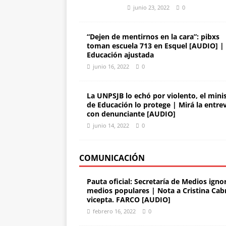
junio 23, 2022
0
“Dejen de mentirnos en la cara”: pibxs
toman escuela 713 en Esquel [AUDIO] |
Educación ajustada
junio 16, 2022
0
La UNPSJB lo echó por violento, el mini
de Educación lo protege | Mirá la entrev
con denunciante [AUDIO]
junio 14, 2022
0
COMUNICACIÓN
Pauta oficial: Secretaría de Medios igno
medios populares | Nota a Cristina Cabr
vicepta. FARCO [AUDIO]
febrero 16, 2022
0