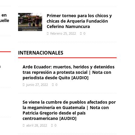
s en
Primer torneo para los chicos y
uelle
chicas de Arqueria Fundación
Ceferino Namuncura
febrero 25, 2022
0
INTERNACIONALES
n
Arde Ecuador: muertos, heridos y detenidos
tras represión a protesta social | Nota con
periodista desde Quito [AUDIO]
junio 27, 2022
0
Se viene la cumbre de pueblos afectados por
la megaminería en Guatemala | Nota con
Patricia Gregorio desde el país
centroamericano [AUDIO]
abril 28, 2022
0