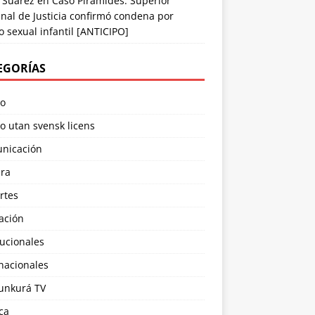
 Suarez
en
Caso Pirámides: Superior
nal de Justicia confirmó condena por
 sexual infantil [ANTICIPO]
EGORÍAS
no
o utan svensk licens
nicación
ura
rtes
ación
tucionales
nacionales
nkurá TV
ica