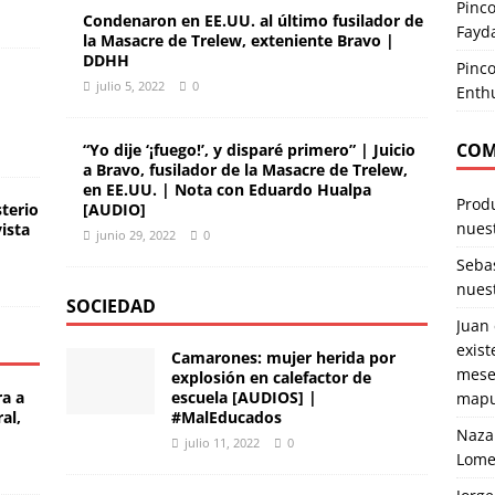
Pinco
Condenaron en EE.UU. al último fusilador de
Fayda
la Masacre de Trelew, exteniente Bravo |
DDHH
Pinc
julio 5, 2022
0
Enthu
COM
“Yo dije ‘¡fuego!’, y disparé primero” | Juicio
a Bravo, fusilador de la Masacre de Trelew,
en EE.UU. | Nota con Eduardo Hualpa
Produ
sterio
[AUDIO]
nuest
ista
junio 29, 2022
0
Seba
nuest
SOCIEDAD
Juan
exist
Camarones: mujer herida por
mese
explosión en calefactor de
ra a
escuela [AUDIOS] |
mapu
al,
#MalEducados
Naza
julio 11, 2022
0
Lome