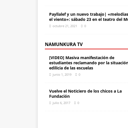
Payllalef y un nuevo trabajo| «melodía
el viento»: sábado 23 en el teatro del M
octubre 21, 2021
0
NAMUNKURA TV
[VIDEO] Masiva manifestación de
estudiantes reclamando por la situació
edilicia de las escuelas
junio 1, 2019
0
Vuelve el Noticiero de los chicos a La
Fundación
julio 6, 2017
0