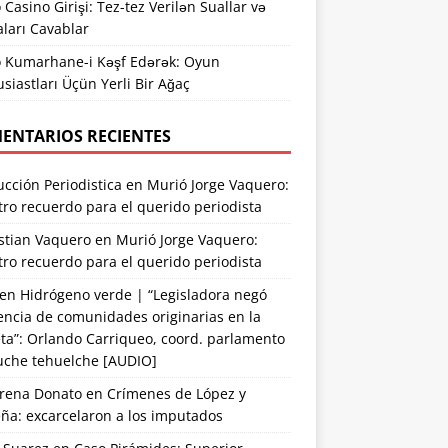
 Casino Girişi: Tez-tez Verilən Suallar və
ları Cavablar
o Kumarhane-i Kəşf Edərək: Oyun
siastları Üçün Yerli Bir Ağaç
ENTARIOS RECIENTES
cción Periodistica
en
Murió Jorge Vaquero:
ro recuerdo para el querido periodista
stian Vaquero
en
Murió Jorge Vaquero:
ro recuerdo para el querido periodista
en
Hidrógeno verde | “Legisladora negó
encia de comunidades originarias en la
ta”: Orlando Carriqueo, coord. parlamento
che tehuelche [AUDIO]
rena Donato
en
Crímenes de López y
ña: excarcelaron a los imputados