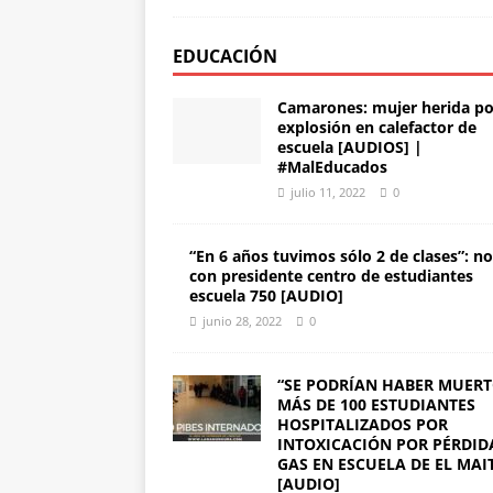
EDUCACIÓN
Camarones: mujer herida po
explosión en calefactor de
escuela [AUDIOS] |
#MalEducados
julio 11, 2022
0
“En 6 años tuvimos sólo 2 de clases”: n
con presidente centro de estudiantes
escuela 750 [AUDIO]
junio 28, 2022
0
“SE PODRÍAN HABER MUERT
MÁS DE 100 ESTUDIANTES
HOSPITALIZADOS POR
INTOXICACIÓN POR PÉRDID
GAS EN ESCUELA DE EL MAI
[AUDIO]