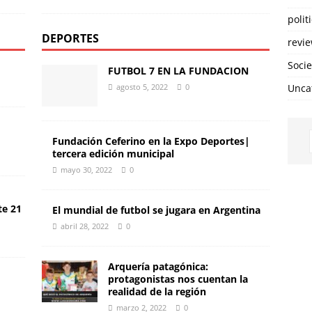
polit
DEPORTES
revi
Soci
FUTBOL 7 EN LA FUNDACION
agosto 5, 2022
0
Unca
Fundación Ceferino en la Expo Deportes|
tercera edición municipal
mayo 30, 2022
0
te 21
El mundial de futbol se jugara en Argentina
abril 28, 2022
0
Arquería patagónica:
protagonistas nos cuentan la
realidad de la región
marzo 2, 2022
0