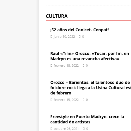
CULTURA
¡52 años del Conicet- Cenpat!
junio 10, 2022
0
Raúl «Tilín» Orozco: «Tocar, por fin, en
Madryn es una revancha afectiva»
febrero 18, 2022
0
Orozco – Barientos, el talentoso dúo de
folclore-rock llega a la Usina Cultural es
de febrero
febrero 15, 2022
0
Freestyle en Puerto Madryn: crece la
cantidad de artistas
octubre 26, 2021
0