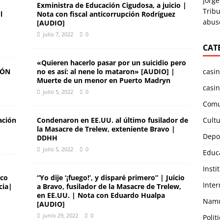
Jorge
Exministra de Educación Cigudosa, a juicio |
Tribu
l
Nota con fiscal anticorrupción Rodríguez
abuso
[AUDIO]
julio 7, 2022
0
CAT
«Quieren hacerlo pasar por un suicidio pero
IÓN
no es así: al nene lo mataron» [AUDIO] |
casi
Muerte de un menor en Puerto Madryn
casin
julio 5, 2022
0
Comu
ación
Condenaron en EE.UU. al último fusilador de
Cult
la Masacre de Trelew, exteniente Bravo |
Depo
DDHH
julio 5, 2022
0
Educ
Insti
eco
“Yo dije ‘¡fuego!’, y disparé primero” | Juicio
Inter
cia|
a Bravo, fusilador de la Masacre de Trelew,
en EE.UU. | Nota con Eduardo Hualpa
Namu
[AUDIO]
junio 29, 2022
0
Polit