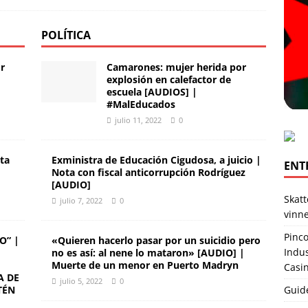
POLÍTICA
r
Camarones: mujer herida por
explosión en calefactor de
escuela [AUDIOS] |
#MalEducados
julio 11, 2022
0
ota
Exministra de Educación Cigudosa, a juicio |
ENT
Nota con fiscal anticorrupción Rodríguez
[AUDIO]
Skat
julio 7, 2022
0
vinne
Pinco
O” |
«Quieren hacerlo pasar por un suicidio pero
Indus
no es así: al nene lo mataron» [AUDIO] |
Muerte de un menor en Puerto Madryn
Casi
A DE
julio 5, 2022
0
TÉN
Guide