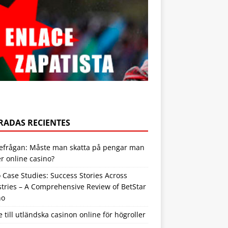
RADAS RECIENTES
tefrågan: Måste man skatta på pengar man
r online casino?
 Case Studies: Success Stories Across
tries – A Comprehensive Review of BetStar
no
 till utländska casinon online för högroller