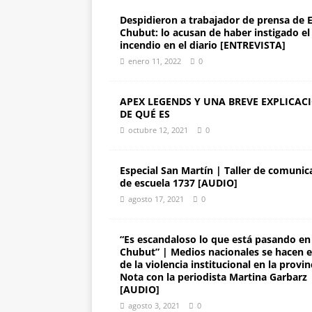
Despidieron a trabajador de prensa de E
Chubut: lo acusan de haber instigado el
incendio en el diario [ENTREVISTA]
enero 11, 2022
0
APEX LEGENDS Y UNA BREVE EXPLICAC
DE QUÉ ES
octubre 12, 2021
0
Especial San Martín | Taller de comunic
de escuela 1737 [AUDIO]
agosto 17, 2021
0
“Es escandaloso lo que está pasando en
Chubut” | Medios nacionales se hacen 
de la violencia institucional en la provin
Nota con la periodista Martina Garbarz
[AUDIO]
agosto 3, 2021
0