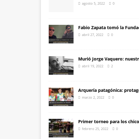
agosto 5, 2022
0
Fabio Zapata tomó la Fundac
abril 27, 2022
0
Murió Jorge Vaquero: nuestr
abril 19, 2022
2
Arquería patagónica: protago
marzo 2, 2022
0
Primer torneo para los chic
febrero 25, 2022
0