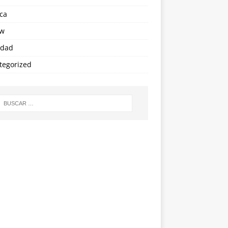
ica
ew
edad
tegorized