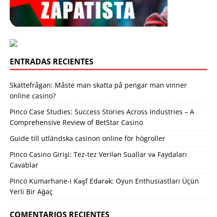
ENTRADAS RECIENTES
Skattefrågan: Måste man skatta på pengar man vinner
online casino?
Pinco Case Studies: Success Stories Across Industries – A
Comprehensive Review of BetStar Casino
Guide till utländska casinon online för högroller
Pinco Casino Girişi: Tez-tez Verilən Suallar və Faydaları
Cavablar
Pinco Kumarhane-i Kəşf Edərək: Oyun Enthusiastları Üçün
Yerli Bir Ağaç
COMENTARIOS RECIENTES