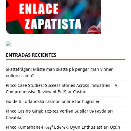
ENTRADAS RECIENTES
Skattefrågan: Måste man skatta på pengar man vinner
online casino?
Pinco Case Studies: Success Stories Across Industries – A
Comprehensive Review of BetStar Casino
Guide till utländska casinon online för högroller
Pinco Casino Girişi: Tez-tez Verilən Suallar və Faydaları
Cavablar
Pinco Kumarhane-i Kəşf Edərək: Oyun Enthusiastları Üçün