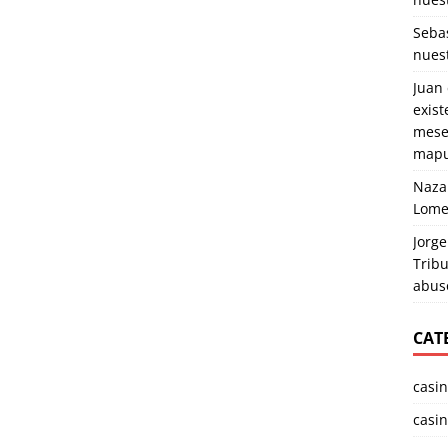
Seba
nuest
Juan
exist
mese
mapu
Naza
Lome
Jorge
Tribu
abuso
CAT
casi
casin