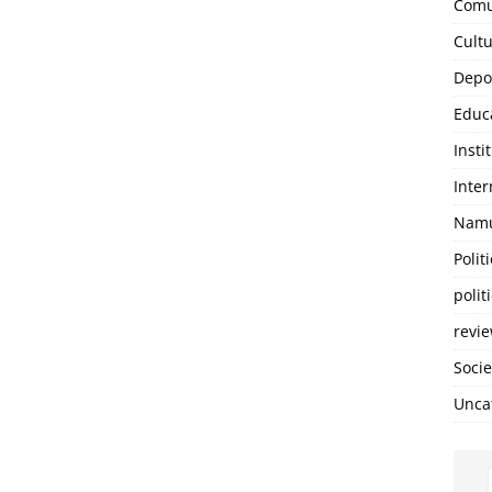
Comu
Cult
Depo
Educ
Insti
Inter
Namu
Polit
polit
revi
Soci
Unca