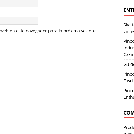
ENT
Skat
 web en este navegador para la próxima vez que
vinne
Pinco
Indus
Casi
Guide
Pinco
Fayda
Pinc
Enthu
COM
Produ
nuest