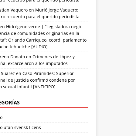
stian Vaquero
en
Murió Jorge Vaquero:
ro recuerdo para el querido periodista
en
Hidrógeno verde | “Legisladora negó
encia de comunidades originarias en la
ta”: Orlando Carriqueo, coord. parlamento
che tehuelche [AUDIO]
rena Donato
en
Crímenes de López y
ña: excarcelaron a los imputados
 Suarez
en
Caso Pirámides: Superior
nal de Justicia confirmó condena por
 sexual infantil [ANTICIPO]
EGORÍAS
no
o utan svensk licens