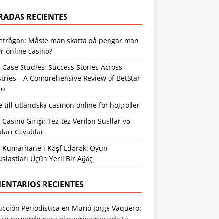
RADAS RECIENTES
tefrågan: Måste man skatta på pengar man
r online casino?
 Case Studies: Success Stories Across
tries – A Comprehensive Review of BetStar
no
 till utländska casinon online för högroller
 Casino Girişi: Tez-tez Verilən Suallar və
ları Cavablar
o Kumarhane-i Kəşf Edərək: Oyun
siastları Üçün Yerli Bir Ağaç
ENTARIOS RECIENTES
cción Periodistica
en
Murió Jorge Vaquero:
ro recuerdo para el querido periodista