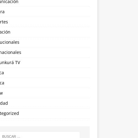
nicación
ura
rtes
ación
tucionales
nacionales
nkurá TV
ica
ica
ew
edad
tegorized