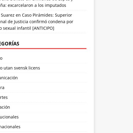
ña: excarcelaron a los imputados
 Suarez
en
Caso Pirámides: Superior
nal de Justicia confirmó condena por
 sexual infantil [ANTICIPO]
EGORÍAS
no
o utan svensk licens
nicación
ura
rtes
ación
tucionales
nacionales