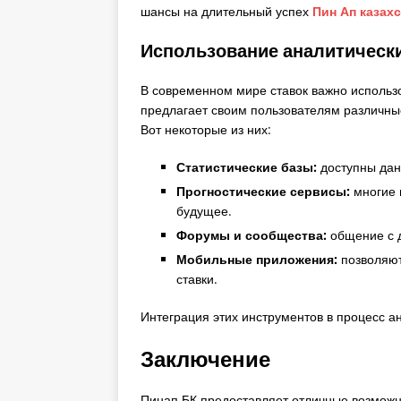
шансы на длительный успех
Пин Ап казах
Использование аналитическ
В современном мире ставок важно использ
предлагает своим пользователям различные
Вот некоторые из них:
Статистические базы:
доступны дан
Прогностические сервисы:
многие 
будущее.
Форумы и сообщества:
общение с д
Мобильные приложения:
позволяют
ставки.
Интеграция этих инструментов в процесс а
Заключение
Пинап БК предоставляет отличные возможно