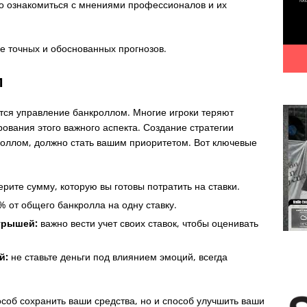
о ознакомиться с мнениями профессионалов и их
е точных и обоснованных прогнозов.
м
тся управление банкроллом. Многие игроки теряют
ования этого важного аспекта. Создание стратегии
роллом, должно стать вашим приоритетом. Вот ключевые
рите сумму, которую вы готовы потратить на ставки.
% от общего банкролла на одну ставку.
грышей:
важно вести учет своих ставок, чтобы оценивать
й:
не ставьте деньги под влиянием эмоций, всегда
особ сохранить ваши средства, но и способ улучшить ваши