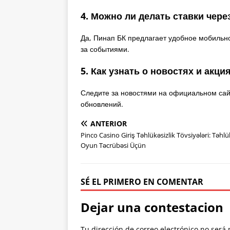
4. Можно ли делать ставки чер
Да, Пинап БК предлагает удобное мобильно
за событиями.
5. Как узнать о новостях и акци
Следите за новостями на официальном сайт
обновлений.
ANTERIOR
Pinco Casino Giriş Təhlükəsizlik Tövsiyələri: Təhlü
Oyun Təcrübəsi Üçün
SÉ EL PRIMERO EN COMENTAR
Dejar una contestacion
Tu dirección de correo electrónico no será 