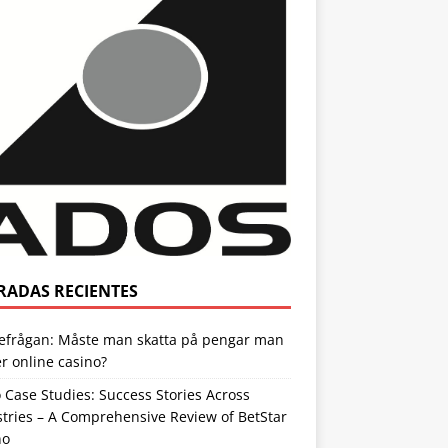
RADAS RECIENTES
tefrågan: Måste man skatta på pengar man
r online casino?
 Case Studies: Success Stories Across
tries – A Comprehensive Review of BetStar
no