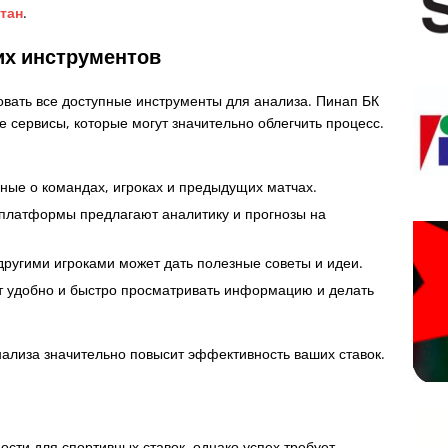
стан
.
их инструментов
овать все доступные инструменты для анализа. Пинап БК
 сервисы, которые могут значительно облегчить процесс.
ные о командах, игроках и предыдущих матчах.
платформы предлагают аналитику и прогнозы на
ругими игроками может дать полезные советы и идеи.
 удобно и быстро просматривать информацию и делать
нализа значительно повысит эффективность ваших ставок.
сти для спортивных ставок, однако успех требует