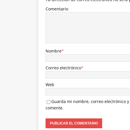
Comentario
Nombre
*
Correo electrónico
*
Web
Guarda mi nombre, correo electrónico y
comente.