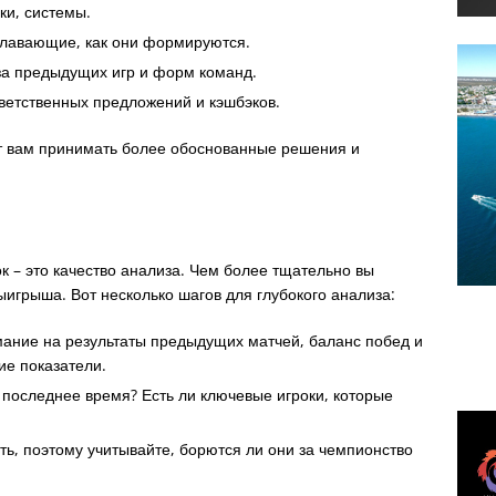
ки, системы.
лавающие, как они формируются.
а предыдущих игр и форм команд.
ветственных предложений и кэшбэков.
т вам принимать более обоснованные решения и
к – это качество анализа. Чем более тщательно вы
ыигрыша. Вот несколько шагов для глубокого анализа:
ание на результаты предыдущих матчей, баланс побед и
ие показатели.
 последнее время? Есть ли ключевые игроки, которые
ь, поэтому учитывайте, борются ли они за чемпионство