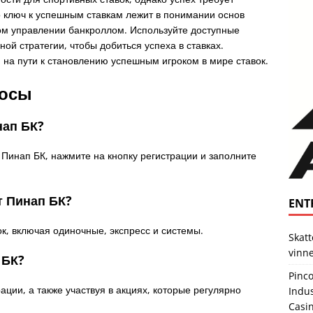
о ключ к успешным ставкам лежит в понимании основ
ном управлении банкроллом. Используйте доступные
ой стратегии, чтобы добиться успеха в ставках.
 на пути к становлению успешным игроком в мире ставок.
росы
нап БК?
 Пинап БК, нажмите на кнопку регистрации и заполните
т Пинап БК?
ENT
к, включая одиночные, экспресс и системы.
Skat
vinne
 БК?
Pinco
ции, а также участвуя в акциях, которые регулярно
Indus
Casi