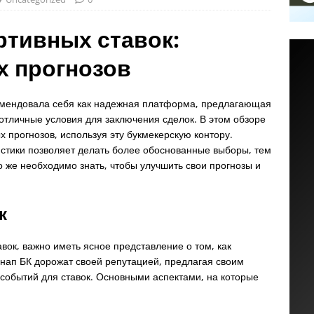
ртивных ставок:
х прогнозов
омендовала себя как надежная платформа, предлагающая
тличные условия для заключения сделок. В этом обзоре
прогнозов, используя эту букмекерскую контору.
истики позволяет делать более обоснованные выборы, тем
 же необходимо знать, чтобы улучшить свои прогнозы и
к
авок, важно иметь ясное представление о том, как
нап БК дорожат своей репутацией, предлагая своим
событий для ставок. Основными аспектами, на которые