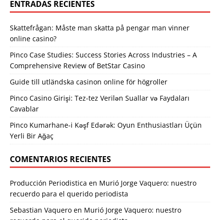
ENTRADAS RECIENTES
Skattefrågan: Måste man skatta på pengar man vinner
online casino?
Pinco Case Studies: Success Stories Across Industries – A
Comprehensive Review of BetStar Casino
Guide till utländska casinon online för högroller
Pinco Casino Girişi: Tez-tez Verilən Suallar və Faydaları
Cavablar
Pinco Kumarhane-i Kəşf Edərək: Oyun Enthusiastları Üçün
Yerli Bir Ağaç
COMENTARIOS RECIENTES
Producción Periodistica
en
Murió Jorge Vaquero: nuestro
recuerdo para el querido periodista
Sebastian Vaquero
en
Murió Jorge Vaquero: nuestro