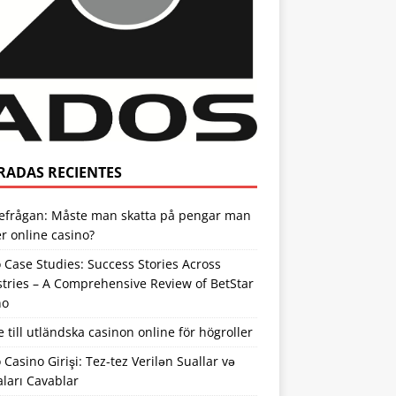
RADAS RECIENTES
tefrågan: Måste man skatta på pengar man
r online casino?
 Case Studies: Success Stories Across
tries – A Comprehensive Review of BetStar
no
 till utländska casinon online för högroller
 Casino Girişi: Tez-tez Verilən Suallar və
ları Cavablar