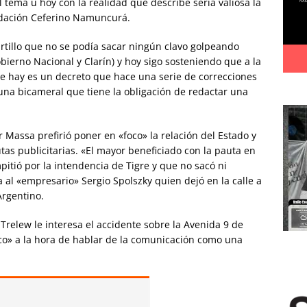
 tema u hoy con la realidad que describe sería valiosa la
undación Ceferino Namuncurá.
rtillo que no se podía sacar ningún clavo golpeando
obierno Nacional y Clarín) y hoy sigo sosteniendo que a la
que hay es un decreto que hace una serie de correcciones
una bicameral que tiene la obligación de redactar una
assa prefirió poner en «foco» la relación del Estado y
utas publicitarias. «El mayor beneficiado con la pauta en
itió por la intendencia de Tigre y que no sacó ni
a al «empresario» Sergio Spolszky quien dejó en la calle a
Argentino.
relew le interesa el accidente sobre la Avenida 9 de
ico» a la hora de hablar de la comunicación como una