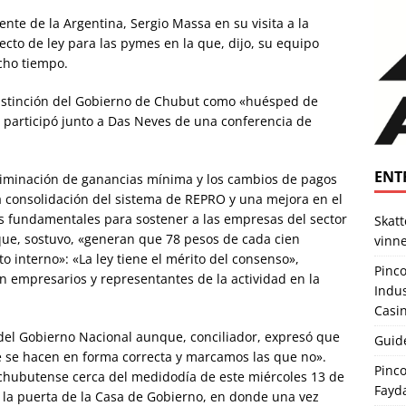
ente de la Argentina, Sergio Massa en su visita a la
yecto de ley para las pymes en la que, dijo, su equipo
cho tiempo.
distinción del Gobierno de Chubut como «huésped de
 participó junto a Das Neves de una conferencia de
ENT
eliminación de ganancias mínima y los cambios de pagos
la consolidación del sistema de REPRO y una mejora en el
es fundamentales para sostener a las empresas del sector
Skat
ue, sostuvo, «generan que 78 pesos de cada cien
vinne
interno»: «La ley tiene el mérito del consenso»,
Pinco
 empresarios y representantes de la actividad en la
Indus
Casi
s del Gobierno Nacional aunque, conciliador, expresó que
Guide
 se hacen en forma correcta y marcamos las que no».
Pinco
l chubutense cerca del medidodía de este miércoles 13 de
Fayda
n la puerta de la Casa de Gobierno, en donde una vez