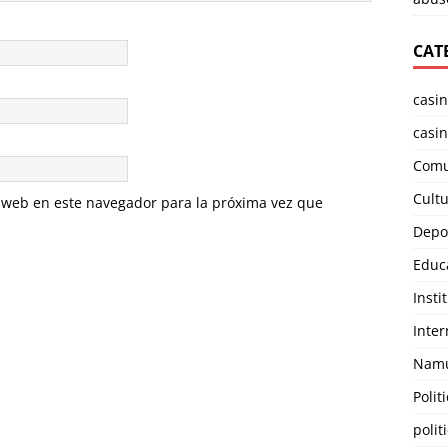
CAT
casi
casin
Comu
Cult
 web en este navegador para la próxima vez que
Depo
Educ
Insti
Inter
Namu
Polit
polit