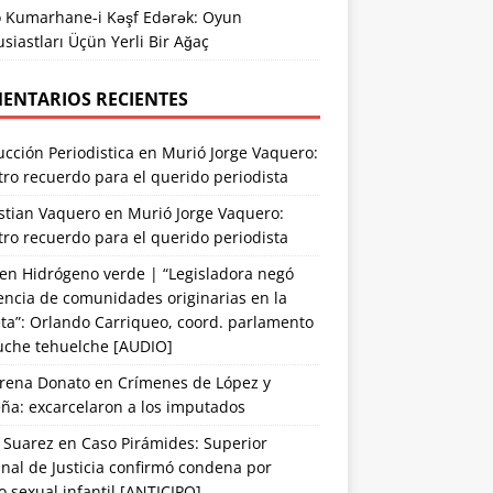
o Kumarhane-i Kəşf Edərək: Oyun
siastları Üçün Yerli Bir Ağaç
ENTARIOS RECIENTES
cción Periodistica
en
Murió Jorge Vaquero:
ro recuerdo para el querido periodista
stian Vaquero
en
Murió Jorge Vaquero:
ro recuerdo para el querido periodista
en
Hidrógeno verde | “Legisladora negó
encia de comunidades originarias en la
ta”: Orlando Carriqueo, coord. parlamento
che tehuelche [AUDIO]
rena Donato
en
Crímenes de López y
ña: excarcelaron a los imputados
 Suarez
en
Caso Pirámides: Superior
nal de Justicia confirmó condena por
 sexual infantil [ANTICIPO]