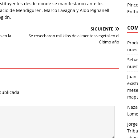
onstituyentes desde donde se manifestaron ante los
Pinc
nacio de Mendiguren, Marco Lavagna y Aldo Pignanelli
Enthu
egión.
COM
SIGUIENTE
 en la
Se cosecharon mil kilos de alimentos vegetal en el
último año
Produ
nuest
Seba
nuest
Juan
exist
mese
publicada.
mapu
Naza
Lome
Jorge
Tribu
abuso