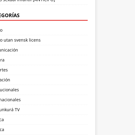
EGORÍAS
no
o utan svensk licens
nicación
ura
rtes
ación
tucionales
nacionales
nkurá TV
ica
ica